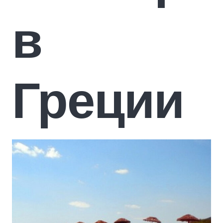
в
Греции